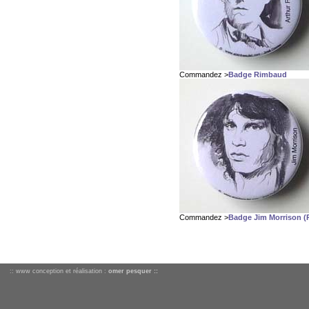
Commandez >
Badge Rimbaud
Commandez >
Badge Jim Morrison 
:: www conception et réalisation :
omer pesquer ::