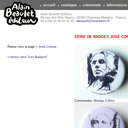
accueil
catalogue
commande
informations
Alain Beaulet Editeur
28, rue des Prés Hauts - 92290 Chatenay Malabry - France
tel (+33) 01 46 61 62 42 -
abeaulet@wanadoo.fr
SÉRIE DE BADGES JOSÉ CO
Retour vers la page >
José Correa
> retour vers "Les Badges"
Commandez >
Badge Céline