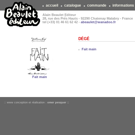
accueil
catalogue
commande
informations
Alain Beaulet Editeur
28, rue des Prés Hauts - 92290 Chatenay Malabry - France
tel (+33) 01 46 61 62 42 -
abeaulet@wanadoo.fr
DÉGÉ
Fait main
Fait main
:: www conception et réalisation :
omer pesquer ::