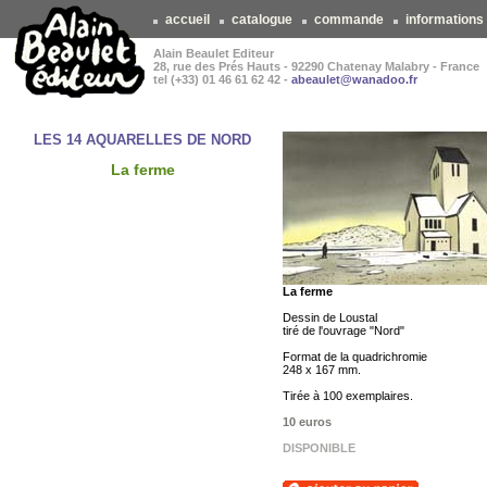
accueil
catalogue
commande
informations
Alain Beaulet Editeur
28, rue des Prés Hauts - 92290 Chatenay Malabry - France
tel (+33) 01 46 61 62 42 -
abeaulet@wanadoo.fr
LES 14 AQUARELLES DE NORD
La ferme
La ferme
Dessin de Loustal
tiré de l'ouvrage "Nord"
Format de la quadrichromie
248 x 167 mm.
Tirée à 100 exemplaires.
10 euros
DISPONIBLE