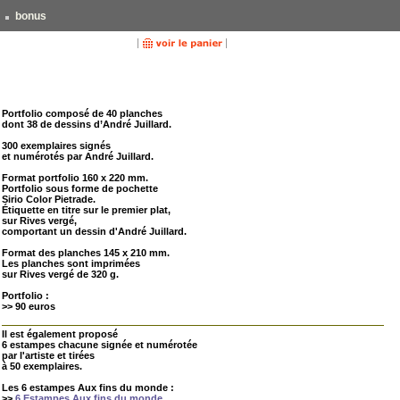
bonus
Portfolio composé de 40 planches
dont 38 de dessins d’André Juillard.
300 exemplaires signés
et numérotés par André Juillard.
Format portfolio 160 x 220 mm.
Portfolio sous forme de pochette
Sirio Color Pietrade.
Étiquette en titre sur le premier plat,
sur Rives vergé,
comportant un dessin d'André Juillard.
Format des planches 145 x 210 mm.
Les planches sont imprimées
sur Rives vergé de 320 g.
Portfolio :
>> 90 euros
Il est également proposé
6 estampes chacune signée et numérotée
par l'artiste et tirées
à 50 exemplaires.
Les 6 estampes Aux fins du monde :
>>
6 Estampes Aux fins du monde