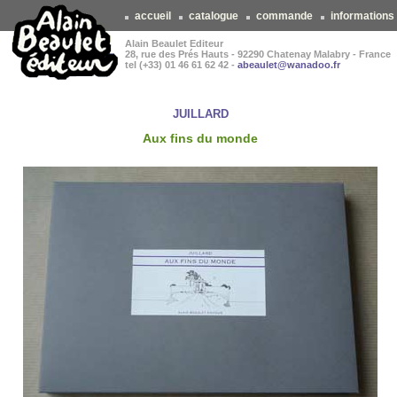
accueil
catalogue
commande
informations
Alain Beaulet Editeur
28, rue des Prés Hauts - 92290 Chatenay Malabry - France
tel (+33) 01 46 61 62 42 -
abeaulet@wanadoo.fr
JUILLARD
Aux fins du monde