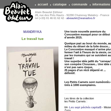
accueil
catalogue
commande
informations
Alain Beaulet Editeur
28, rue des Prés Hauts - 92290 Chatenay Malabry - France
tel (+33) 01 46 61 62 42 -
abeaulet@wanadoo.fr
MANDRYKA
Une toute nouvelle aventure du
Concombre masqué pour ce début
d'année 2015.
Le travail tue
Quelque part au bout du monde, a
milieu du désert de la folie douce...
Le Concombre masqué n'arrive plu
fermer l'œil à l'heure de la sieste, c
par les trumains qui se suicident au
travail !
Une superbe idée jaillit du "cerveau
son compère Chourave... Une idée 
n'est pas sans risque.
25 pages d'un récit déjanté et ...
définitif.
Les Petits Carnets sont numérotés 
tirés à 1000 exemplaires.
Les titres de la collection
les Petits Carnets :
64-
Les sept péchés capital$
- Miste
Zozo