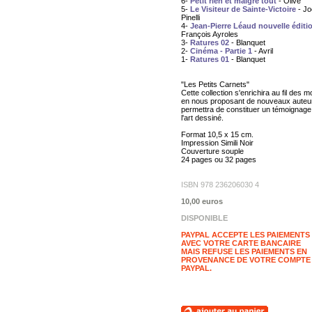
6-
Petit rien et malgré tout
- Olive
5-
Le Visiteur de Sainte-Victoire
- Jo
Pinelli
4-
Jean-Pierre Léaud nouvelle éditi
François Ayroles
3-
Ratures 02
- Blanquet
2-
Cinéma - Partie 1
- Avril
1-
Ratures 01
- Blanquet
"Les Petits Carnets"
Cette collection s'enrichira au fil des m
en nous proposant de nouveaux auteu
permettra de constituer un témoignage
l'art dessiné.
Format 10,5 x 15 cm.
Impression Simili Noir
Couverture souple
24 pages ou 32 pages
ISBN 978 236206030 4
10,00 euros
DISPONIBLE
PAYPAL ACCEPTE LES PAIEMENTS
AVEC VOTRE CARTE BANCAIRE
MAIS REFUSE LES PAIEMENTS EN
PROVENANCE DE VOTRE COMPTE
PAYPAL.