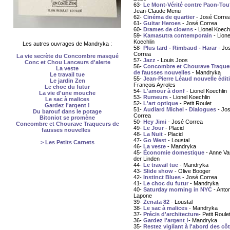
63-
Le Mont-Vérité contre Paon-Tou
Jean-Claude Menu
62-
Cinéma de quartier
- José Corre
61-
Guitar Heroes
- José Correa
60-
Drames de clowns
- Lionel Koech
59-
Kamasutra contemporain
- Lione
Koechlin
Les autres ouvrages de Mandryka :
58-
Plus tard - Rimbaud - Harar
- Jo
Correa
La vie secrète du Concombre masqué
57-
Jazz
- Louis Joos
Conc et Chou Lanceurs d'alerte
56-
Concombre et Chourave Traque
La veste
de fausses nouvelles
- Mandryka
Le travail tue
55-
Jean-Pierre Léaud nouvelle édit
Le jardin Zen
François Ayroles
Le choc du futur
54-
L'amour à donf
- Lionel Koechlin
La vie d'une mouche
53-
Rumeurs
- Lionel Koechlin
Le sac à malices
52-
L'art optique
- Petit Roulet
Gardez l'argent !
51-
Audiard Michel - Dialogues
- Jo
Du barouf dans le potage
Correa
Bitoniot se promène
50-
Hey Jimi
- José Correa
Concombre et Chourave Traqueurs de
49-
Le Jour
- Placid
fausses nouvelles
48-
La Nuit
- Placid
47-
Go West
- Loustal
> Les Petits Carnets
46-
La veste
- Mandryka
45-
Économie domestique
- Anne Va
der Linden
44-
Le travail tue
- Mandryka
43-
Slide show
- Olive Booger
42-
Instinct Blues
- José Correa
41-
Le choc du futur
- Mandryka
40-
Saturday morning in NYC
- Anton
Lapone
39-
Zenata 82
- Loustal
38-
Le sac à malices
- Mandryka
37-
Précis d'architecture
- Petit Roule
36-
Gardez l'argent !
- Mandryka
35-
Restez vigilant à l'abord des cô