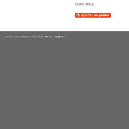
DISPONIBLE
:: www conception et réalisation :
omer pesquer ::