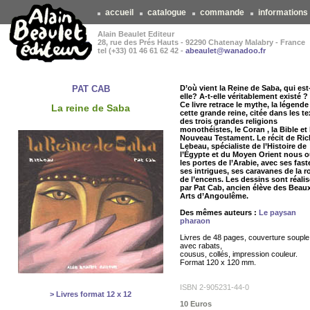
accueil
catalogue
commande
informations
Alain Beaulet Editeur
28, rue des Prés Hauts - 92290 Chatenay Malabry - France
tel (+33) 01 46 61 62 42 -
abeaulet@wanadoo.fr
PAT CAB
D’où vient la Reine de Saba, qui est
elle? A-t-elle véritablement existé ?
Ce livre retrace le mythe, la légende
La reine de Saba
cette grande reine, citée dans les te
des trois grandes religions
monothéistes, le Coran , la Bible et 
Nouveau Testament. Le récit de Ric
Lebeau, spécialiste de l’Histoire de
l’Égypte et du Moyen Orient nous o
les portes de l’Arabie, avec ses fast
ses intrigues, ses caravanes de la r
de l’encens. Les dessins sont réali
par Pat Cab, ancien élève des Beau
Arts d’Angoulême.
Des mêmes auteurs :
Le paysan
pharaon
Livres de 48 pages, couverture souple
avec rabats,
cousus, collés, impression couleur.
Format 120 x 120 mm.
ISBN 2-905231-44-0
> Livres format 12 x 12
10 Euros