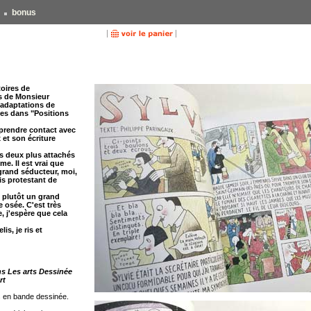
bonus
toires de
s de Monsieur
adaptations de
es dans "Positions
eprendre contact avec
 et son écriture
 deux plus attachés
sme. Il est vrai que
 grand séducteur, moi,
is protestant de
e plutôt un grand
 osée. C'est très
re, j'espère que cela
is, je ris et
ans Les arts Dessinée
rt
s en bande dessinée.