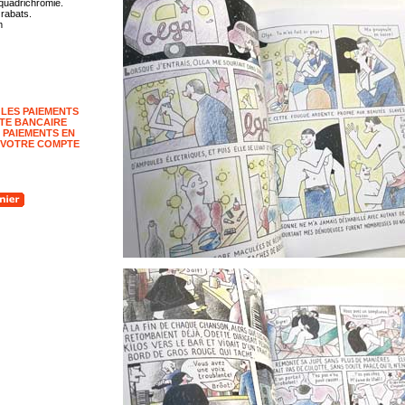
quadrichromie.
 rabats.
m
 LES PAIEMENTS
TE BANCAIRE
 PAIEMENTS EN
 VOTRE COMPTE