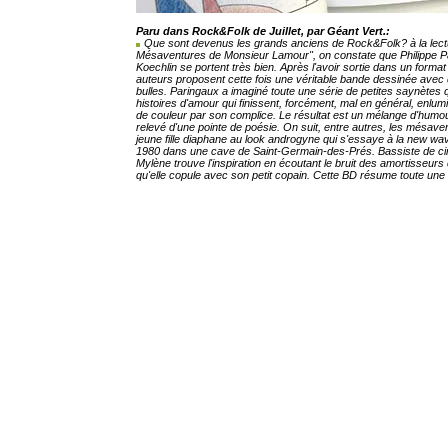
Paru dans Rock&Folk de Juillet, par Géant Vert.:
Que sont devenus les grands anciens de Rock&Folk? à la lect
Mésaventures de Monsieur Lamour", on constate que Philippe Pa
Koechlin se portent très bien. Après l'avoir sortie dans un format t
auteurs proposent cette fois une véritable bande dessinée avec
bulles. Paringaux a imaginé toute une série de petites saynètes q
histoires d'amour qui finissent, forcément, mal en général, enlu
de couleur par son complice. Le résultat est un mélange d'humou
relevé d'une pointe de poésie. On suit, entre autres, les mésav
jeune fille diaphane au look androgyne qui s'essaye à la new w
1980 dans une cave de Saint-Germain-des-Prés. Bassiste de ci
Mylène trouve l'inspiration en écoutant le bruit des amortisseurs
qu'elle copule avec son petit copain. Cette BD résume toute une