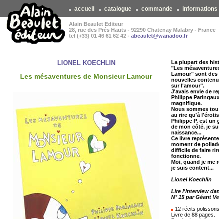
accueil
catalogue
commande
informations
Alain Beaulet Editeur
28, rue des Prés Hauts - 92290 Chatenay Malabry - France
tel (+33) 01 46 61 62 42 -
abeaulet@wanadoo.fr
LIONEL KOECHLIN
La plupart des his
"Les mésaventure
Lamour" sont des 
Les mésaventures de Monsieur Lamour
nouvelles contenu
sur l'amour".
J'avais envie de r
Philippe Paringaux
magnifique.
Nous sommes tous
au rire qu'à l'éroti
Philippe P. est un
de mon côté, je su
naissance...
Ce livre représent
moment de poilade
difficile de faire ri
fonctionne.
Moi, quand je me rel
je suis content...
Lionel Koechlin
Lire l'interview d
N° 15 par Géant Ve
12 récits polisson
Livre de 88 pages.