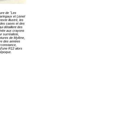
ure de "Les
ringaux et Lionel
exte illustré, les
 des cases et des
ui détaillent des
minée aux crayons
r surréaliste,
entures de Mylène,
ave des années
rconstance,
 d'une R12 alors
 époque.