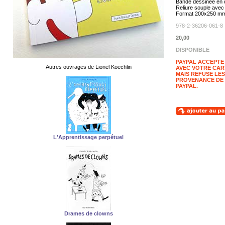
Bande dessinée en 
Reliure souple avec
Format 200x250 m
978-2-36206-061-8
20,00
DISPONIBLE
PAYPAL ACCEPTE
Autres ouvrages de Lionel Koechlin
AVEC VOTRE CAR
MAIS REFUSE LES
PROVENANCE DE
PAYPAL.
L'Apprentissage perpétuel
Drames de clowns